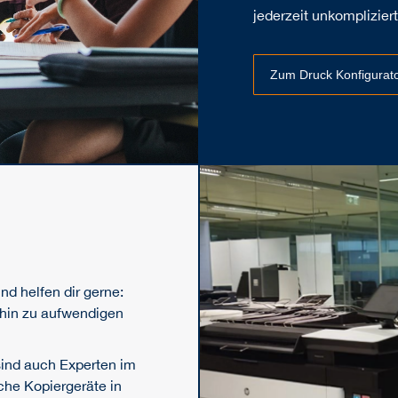
jederzeit unkomplizier
Zum Druck Konfigurat
nd helfen dir gerne:
 hin zu aufwendigen
 sind auch Experten im
che Kopiergeräte in