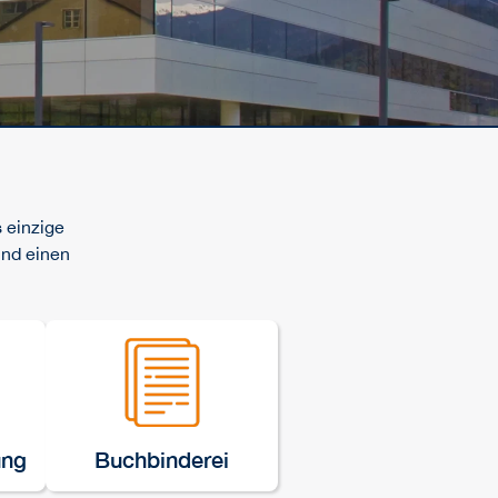
 einzige
und einen
ung
Buchbinderei