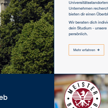
Universitätsstandorten s
Unternehmen recherchi
bieten dir einen Überb
Wir beraten dich indivi
dein Studium - unsere
persönlich.
Mehr erfahren
ieb